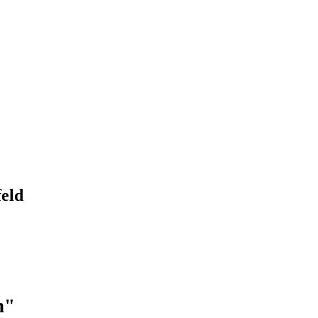
eld
h"